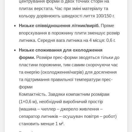
центрування форми із двох точних сторін на
плитах верстата. Час при зміні матеріалу та
кольору дорівнюють швидкості лиття 100/150 г.
Низьке співвідношення літник/виріб.
Пряме
впорскування в порожнину плити зменшує розмір
литника. Середня вага литника на 4 місця: 0,6 г.
Низьке споживання для охолодження
форми.
Розміри прес-форми зводяться тільки до
пластини порожнини, тим самим скорочуючи час
та енергію (охолодження/нагрів) для досягнення
та підтримання правильної температури прес-
форми
Компактність. Завдяки компактним розмірам
(1×0,6 м), необхідний виробничий простір
(машина – чиллер – джерело живлення –
сепаратор литників – осушувач повітря – робот)
становить менше 1 м².