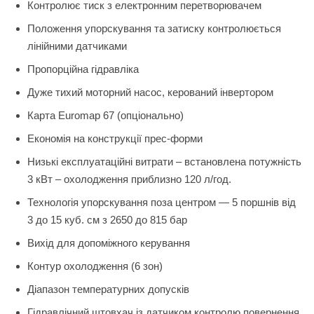
Контролює тиск з електронним перетворювачем
Положення упорскування та затиску контролюється
лінійними датчиками
Пропорційна гідравліка
Дуже тихий моторний насос, керований інвертором
Карта Euromap 67 (опціонально)
Економія на конструкції прес-форми
Низькі експлуатаційні витрати – встановлена ​​потужність
3 кВт – охолодження приблизно 120 л/год.
Технологія упорскування поза центром — 5 поршнів від
3 до 15 куб. см з 2650 до 815 бар
Вихід для допоміжного керування
Контур охолодження (6 зон)
Діапазон температурних допусків
Гідравлічний штовхач із датчиком контролю повернення