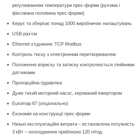
регулюванням температури прес-форми (рухома і
фіксована половина прес-форми)
Керує та зберігає понад 1000 виробничих налаштувань
USB разʼєм
Ethernet-зʼєднання: TCP Modbus
Контроль тиску з електронним перетворювачем
Положення вприску та затиску контролюється лінійними
датчиками
Пропорційна гідравліка
Дуже тихий моторний насос, керований інвертором
Euromap 67 (опціонально)
Економія на конструкції прес-форми
Низькі експлуатаційні витрати – встановлена ​​потужність
3 кВт – охолодження приблизно 120 л/год.