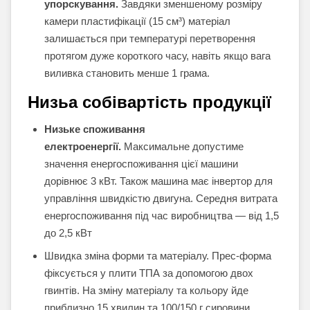
упорскування.
Завдяки зменшеному розміру
камери пластифікації (15 см³) матеріал
залишається при температурі перетворення
протягом дуже короткого часу, навіть якщо вага
виливка становить менше 1 грама.
Низьа собівартість продукції
Низьке споживання
електроенергії.
Максимальне допустиме
значення енергоспоживання цієї машини
дорівнює 3 кВт. Також машина має інвертор для
управління швидкістю двигуна. Середня витрата
енергоспоживання під час виробництва — від 1,5
до 2,5 кВт
Швидка зміна форми та матеріалу. Прес-форма
фіксується у плити ТПА за допомогою двох
гвинтів. На зміну матеріалу та кольору йде
приблизно 15 хвилин та 100/150 г сировини.