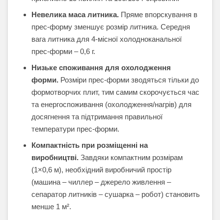
Невелика маса литника.
Пряме впорскування в
прес-форму зменшує розмір литника. Середня
вага литника для 4-місної холодноканальної
прес-форми – 0,6 г.
Низьке споживання для охолодження
форми.
Розміри прес-форми зводяться тільки до
формотворчих плит, тим самим скорочується час
та енергоспоживання (охолодження/нагрів) для
досягнення та підтримання правильної
температури прес-форми.
Компактність при розміщенні на
виробництві.
Завдяки компактним розмірам
(1×0,6 м), необхідний виробничий простір
(машина – чиллер – джерело живлення –
сепаратор литників – сушарка – робот) становить
менше 1 м².